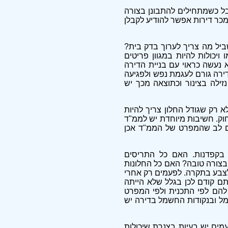
ל כשמתחילים להתבונן בצורה
 מכר דירות אפשר להודיע לקבלן
ביל מה צריך לערוך בדק בית?
 ויכולות להיות במגוון פריטים
 נעשה כראוי עם בניית הדירה
דירה גורם לעגמת נפש ולפגיעה
זילה בצינור וכתוצאה מכך יש
 רק שגודל החלון צריך להיות
וק. חשיבות מיוחדת יש לממ"ד
ם לב שהמפרט של הממ"ד אכן
 בקפדנות. האם כל התריסים
בצורה טובה? האם כל החלונות
לצבע בתקרה. לפעמים רק אחרי
יתם קודם לכן בגלל שלא הייתה
הם לפי התכנית ולפי המפרט
מל ובנקודות החשמל בדירה יש
ים יש בעיות בצנרת שיכולות