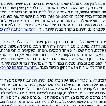
ההבדל בין נכס משתלם שאנחנו משקיעים בו לבין נכס שאינו משתלם לנ
מצאנו מקום שמוצא חן בעינינו, אנחנו רוצים להאמין שאין שום דבר ש
 באושר ועושר, נקים משפחה ונגדל ילדים. קל וחומר כשאנחנו עומדי
נמסרת מידי הקבלן המבצע. עם זאת, בדק בית עשוי לחשוף בפנינו ג
עוד הוא עשוי לנפץ לנו את הבועה שאנחנו חיים בה, הוא גם עשוי לתת
וי למנוע מאיתנו הרבה עוגמת נפש, כאבי ראש וכיסים ריקים לאחר מכ
כבר אינם תקינים בתוך המבנה שאנחנו רו...
להמשך הכתבה לחץ כא
ות שנעשות על ידי מהנדס בניין מוסמך שעבר הכשרה לגבי כל ליקויי 
ות דירה? מזל טוב! סביר להניח שזה אחד הנכסים הכי משמעותיים ש
כם. הבית שלנו הוא אחד הנכסים שאנחנו משקיעים בו הכי הרבה, אז
. כאשר אנחנו הולכים לקנות מוצר, יהיה זה מוצר חשמלי, רכב או אפיל
א תקין. מן הראוי שייעשה אותו הדבר לגבי הנכס הכי משמעותי בחיי
אין שום פגם ומצאנו מציאה במחיר נמוך שמתאימה בדיוק למה שאנחנו 
 יותר כדי שיהיה אפשר לתקן מבעוד מועד ...
להמשך הכתבה לחץ כאן
רוצים לעשות כדי לשמור על הבית שלנו תקין. את הבית שלנו אפשר ל
מור על תוחלת החיים שלנו הבית שלנו למשך כמה שיותר זמן- שיהיה 
זילות, בלי קצרים בחשמל או גג לא אטום לחלוטין. בלי פרצי רוח שאי 
צרו פעמים שנותנים ללחות, קור ורוח להיכנס. בדק בית נועד לתת לנו 
ו צריכים לטפל בו בצורה משמעותית או שאנחנו פשוט צריכים איזה ש
אנחנו צריכים לעשות טסט כל שנה למכונית, כמו שאנחנו צריכים לדאוג ל
א המקום שבו אנחנו גרים. המקום בו אנחנ...
להמשך הכתבה לחץ כאן