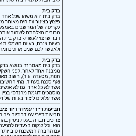
בדק בית
בדק בית הוא משהו שכל אחד ו
פיצוץ בצינור וזה היה מאוחר 
לקריסה של המחשבים באמצע ה
מרובים הצלחתם לשחזר אותם? ג
דבר שרצוי לעשות- בדק בית הו
בעיות צנרת, בעיות חשמליות א
ולאפשר לכם שנים ארוכים ומהני
בדק בית
בדק בית מאמר זה בנושא בדק 
ממבנה אחד לאחר. לפני השקעה
חנות, מסעדה ועוד), חשוב מאו
ואף סכנה בעתיד. מהי החשיבות
אשר לא כל אחד, גם לא אנשים 
מוסמכים דוגמת מהנדסי בניין ב
אשר עלולים ליצור בעיות של רטי
תביעות דיירי עמידר דיור ציבו
תביעות דיירי עמידר דיור ציבור
צריכים חברה בעלת ניסיון בהת
הוא יוכל לנקוט בצעדים למניעת
עם החברה המשכנת טוב יותר א