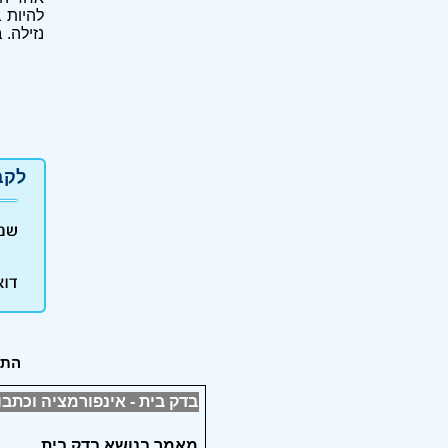
להיות ב
נזילה.
לקב
התח
בדק בית - אינפורמציה וכתבו
מאמר בנושא בדק בית