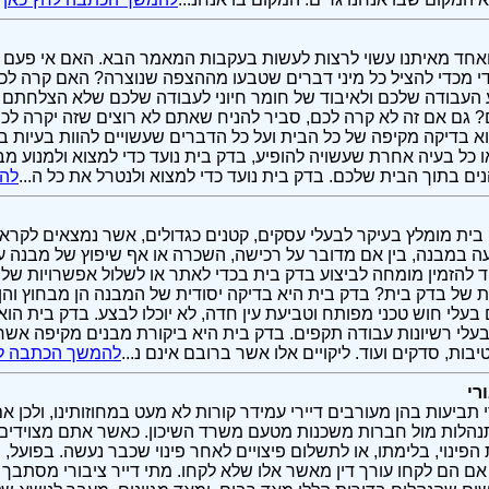
אחד מאיתנו עשוי לרצות לעשות בעקבות המאמר הבא. האם אי פעם 
מדי מכדי להציל כל מיני דברים שטבעו מההצפה שנוצרה? האם קרה 
עבודה שלכם ולאיבוד של חומר חיוני לעבודה שלכם שלא הצלחתם 
ם אם זה לא קרה לכם, סביר להניח שאתם לא רוצים שזה יקרה לכם.
א בדיקה מקיפה של כל הבית ועל כל הדברים שעשויים להוות בעיות 
ו כל בעיה אחרת שעשויה להופיע, בדק בית נועד כדי למצוא ולמנוע מ
ם בתוך הבית שלכם. בדק בית נועד כדי למצוא ולנטרל את כל ה...
להמ
בית מומלץ בעיקר לבעלי עסקים, קטנים כגדולים, אשר נמצאים לקר
 במבנה, בין אם מדובר על רכישה, השכרה או אף שיפוץ של מבנה עס
ד להזמין מומחה לביצוע בדק בית בכדי לאתר או לשלול אפשרויות של 
 של בדק בית? בדק בית היא בדיקה יסודית של המבנה הן מבחוץ והן
בעלי חוש טכני מפותח וטביעת עין חדה, לא יוכלו לבצע. בדק בית הו
עלי רשיונות עבודה תקפים. בדק בית היא ביקורת מבנים מקיפה אשר נ
בות, סדקים ועוד. ליקויים אלו אשר ברובם אינם נ...
להמשך הכתבה לח
רי
י תביעות בהן מעורבים דיירי עמידר קורות לא מעט במחוזותינו, ולכן 
נהלות מול חברות משכנות מטעם משרד השיכון. כאשר אתם מצוידים ב
 הפינוי, בלימתו, או לתשלום פיצויים לאחר פינוי שכבר נעשה. בפועל
ם הם לקחו עורך דין מאשר אלו שלא לקחו. מתי דייר ציבורי מסתב