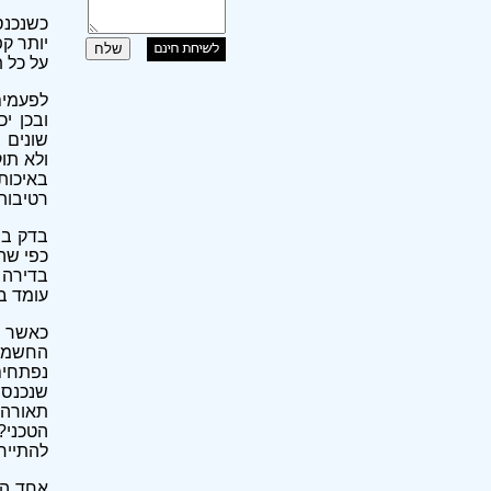
כשנכנס
יותר קפ
על כל 
לפעמים
ובכן יכ
שונים 
ולא תו
באיכות
רטיבות 
בדק בי
כפי שה
בדירה 
עומד ב
כאשר מ
החשמלי
נפתחים
שנכנסי
תאורה 
הטכני?
להתייח
אחד הד