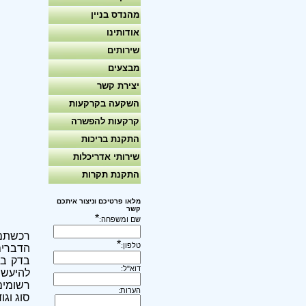
מהנדס בניין
אודותינו
שירותים
מבצעים
יצירת קשר
השקעה בקרקעות
קרקעות להפשרה
התקנת בריכות
שירותי אדריכלות
התקנת תקרות
מלאו פרטיכם וניצור איתכם
קשר
*
שם ומשפחה:
רכשתם 
*
טלפון:
הדברים
בדק בי
דוא"ל:
להיעשו
רשומים
הערות:
סוג וג