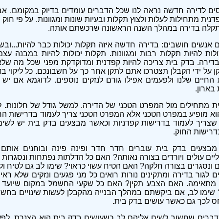
ים לדירה חדשה נראה לנו שכל הדברים עומדים בדיוק במקומם. אב
דנית מתחילות לעלות ולצוץ תקלות ובעיות שונות ומגוונות. על פי חוק
תקלה בדירה במהלך השנה הראשונה שרכשתם אותה.
 אנשים חושבים: בדירה חדשה איזה תקלות יכולות כבר להיות...ובש
ולות להיות תקלות רבות ומגוונות. תקלות יכולות להיות במבנה עצמו
בדירה. בדק בית צריכה להיות קפדנית ומדוקדקת מפני שכל מה שלא
קן על ידי הקבלן תצטרכו אתם לתקן אחר כך על חשבונכם. כל ליקוי ב
 החיים שלנו ולפעמים אפילו גורם לנזקים נוספים. לדוגמא אם יש נ
בארון.
ת מתחילים מול המפרט הטכני של הדירה. למשל גודל של חלונות. לא
וא מופיע במפרט הטכני אלא המפרט הטכני צריך לעמוד בדרישות הח
שצריך לעמוד בדרישות קפדניות וכאשר מבצעים בדק בית יש לשי
דרישות החוק.
בצעים בדק בית עוברים חדר חדר ופינה פינה ובוחנים אותם
ים עולים ויורדים בצורה נאותה? האם כל הדלתות נפתחות ונסגרות 
 ונסגרים בצורה חלקה? האם הטיח עשוי כראוי? שימו לב גם לטיח ו
ם לגור בדירה ומתקינים נורות רואים כל מני פגעים ונזקים שלא רא
מתאימה. האם הצבע תקין? האם כל שקעי החשמל במקום שיועד ל
 שימו לב, אם ביקשתם במהלך הבנייה מהקבלן לעשות שינויים בחש
ס לכך גם כאשר עושים בדק בית.
ברים שחשוב לשים אליהם לב כשעושים בדק בית הוא הצנרת. לפעמ