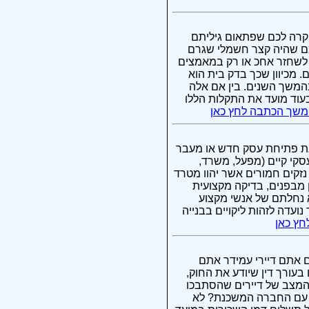
קרה לכם שפתאום גיליתם
לכם שהיה קצר חשמלי שגרם
לשחזר אחכ או רק במאמצים
 מכיוון שכך בדק בית הוא
בהמשך השנים. בין אם אלה
בעוד מועד את התקלות הללו
שך הכתבה לחץ כאן
את פתיחת עסק חדש או מעבר
קי קיים (מפעל, משרד,
נזקים חמורים אשר יהוו מטרד
 מבפנים, בדיקה מקצועית
א נחלתם של אנשי מקצוע
ועדה לזהות ליקויים בבנייה
ץ כאן
אם אתם דיירי עמידר אתם
עורך דין שיודע את החוק,
, המצב של דיירים שהסתבכו
ך עם החברה המשכנת? לא